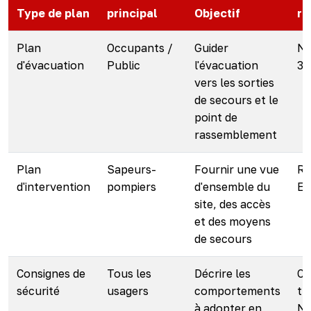
Type de plan
principal
Objectif
ré
Plan
Occupants /
Guider
NF
d'évacuation
Public
l'évacuation
30
vers les sorties
de secours et le
point de
rassemblement
Plan
Sapeurs-
Fournir une vue
Rè
d'intervention
pompiers
d'ensemble du
E
site, des accès
et des moyens
de secours
Consignes de
Tous les
Décrire les
Co
sécurité
usagers
comportements
tr
à adopter en
NF