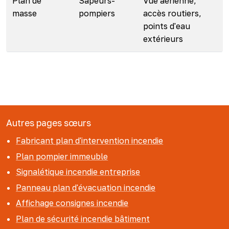
Plan de
Sapeurs-
Vue aérienne,
masse
pompiers
accès routiers,
points d'eau
extérieurs
Autres pages sœurs
Fabricant plan d'intervention incendie
Plan pompier immeuble
Signalétique incendie entreprise
Panneau plan d'évacuation incendie
Affichage consignes incendie
Plan de sécurité incendie bâtiment