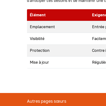
d'anticiper ces besoins et de maintenir une
Élément
Exigen
Emplacement
Entrée 
Visibilité
Facileme
Protection
Contre 
Mise à jour
Réguliè
Autres pages sœurs